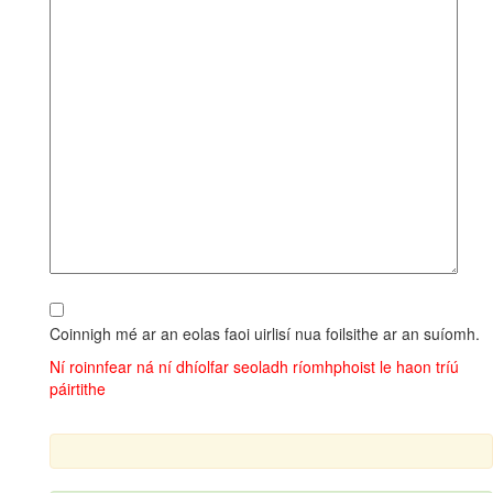
Coinnigh mé ar an eolas faoi uirlisí nua foilsithe ar an suíomh.
Ní roinnfear ná ní dhíolfar seoladh ríomhphoist le haon tríú
páirtithe