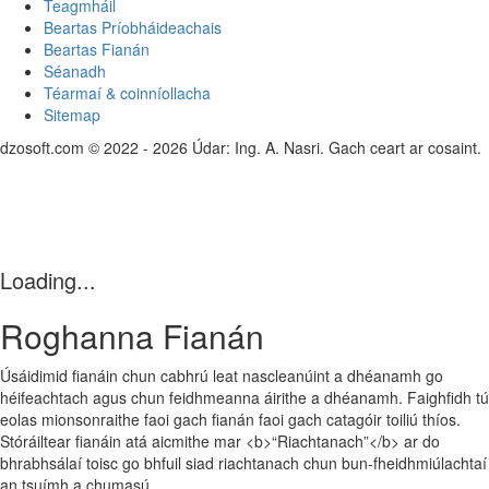
Teagmháil
Beartas Príobháideachais
Beartas Fianán
Séanadh
Téarmaí & coinníollacha
Sitemap
dzosoft.com © 2022 - 2026 Údar: Ing. A. Nasri. Gach ceart ar cosaint.
Loading...
Roghanna Fianán
Úsáidimid fianáin chun cabhrú leat nascleanúint a dhéanamh go
héifeachtach agus chun feidhmeanna áirithe a dhéanamh. Faighfidh tú
eolas mionsonraithe faoi gach fianán faoi gach catagóir toiliú thíos.
Stóráiltear fianáin atá aicmithe mar <b>“Riachtanach”</b> ar do
bhrabhsálaí toisc go bhfuil siad riachtanach chun bun‑fheidhmiúlachtaí
an tsuímh a chumasú.