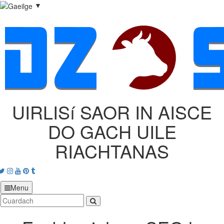
▼
UIRLISí SAOR IN AISCE
DO GACH UILE
RIACHTANAS
acebook
Twitter
Instagram
Youtube
Pinterest
tumblr
Menu