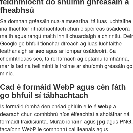
feidhmíocht do shuímh ghréasáin a
fheabhsú
Sa domhan gréasáin nua‑aimseartha, tá luas luchtaithe
ina fhachtóir ríthábhachtach chun eispéireas úsáideora
maith agus rangú maith innill chuardaigh a chinntiú. Deir
Google go bhfuil tionchar díreach ag luas luchtaithe
leathanaigh ar
agus ar iompar úsáideoirí. Sa
seo
chomhthéacs seo, tá ról lárnach ag optamú íomhánna,
mar is iad na heilimintí is troime ar shuíomh gréasáin go
minic.
Cad é formáid WebP agus cén fáth
go bhfuil sí tábhachtach
Is formáid íomhá den chéad ghlúin ei
é
a
le
webp
dearadh chun comhbhrú níos éifeachtaí a sholáthar ná
formáidí traidisiúnta. Murab ion
n agus
agus PNG,
an
jpg
tacaíonn WebP le comhbhrú caillteanais agus