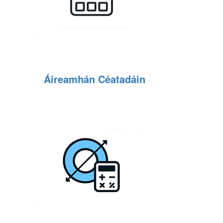
Áireamhán Céatadáin