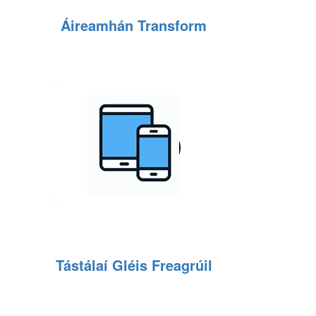
Áireamhán Transform
Tástálaí Gléis Freagrúil