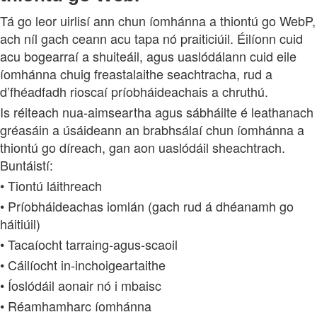
Tá go leor uirlisí ann chun íomhánna a thiontú go WebP,
ach níl gach ceann acu tapa nó praiticiúil. Éilíonn cuid
acu bogearraí a shuiteáil, agus uaslódálann cuid eile
íomhánna chuig freastalaithe seachtracha, rud a
d’fhéadfadh rioscaí príobháideachais a chruthú.
Is réiteach nua‑aimseartha agus sábháilte é leathanach
gréasáin a úsáideann an brabhsálaí chun íomhánna a
thiontú go díreach, gan aon uaslódáil sheachtrach.
Buntáistí:
• Tiontú láithreach
• Príobháideachas iomlán (gach rud á dhéanamh go
háitiúil)
• Tacaíocht tarraing‑agus‑scaoil
• Cáilíocht in‑inchoigeartaithe
• Íoslódáil aonair nó i mbaisc
• Réamhamharc íomhánna