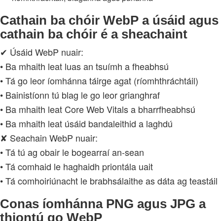
Cathain ba chóir WebP a úsáid agus
cathain ba chóir é a sheachaint
✔ Úsáid WebP nuair:
• Ba mhaith leat luas an tsuímh a fheabhsú
• Tá go leor íomhánna táirge agat (ríomhthráchtáil)
• Bainistíonn tú blag le go leor grianghraf
• Ba mhaith leat Core Web Vitals a bharrfheabhsú
• Ba mhaith leat úsáid bandaleithid a laghdú
✘ Seachain WebP nuair:
• Tá tú ag obair le bogearraí an‑sean
• Tá comhaid le haghaidh priontála uait
• Tá comhoiriúnacht le brabhsálaithe as dáta ag teastáil
Conas íomhánna PNG agus JPG a
thiontú go WebP