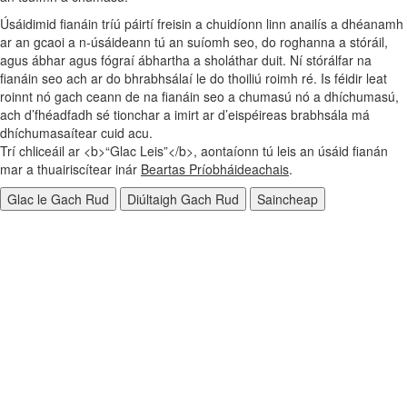
Úsáidimid fianáin tríú páirtí freisin a chuidíonn linn anailís a dhéanamh
ar an gcaoi a n‑úsáideann tú an suíomh seo, do roghanna a stóráil,
agus ábhar agus fógraí ábhartha a sholáthar duit. Ní stórálfar na
fianáin seo ach ar do bhrabhsálaí le do thoiliú roimh ré. Is féidir leat
roinnt nó gach ceann de na fianáin seo a chumasú nó a dhíchumasú,
ach d’fhéadfadh sé tionchar a imirt ar d’eispéireas brabhsála má
dhíchumasaítear cuid acu.
Trí chliceáil ar <b>“Glac Leis”</b>, aontaíonn tú leis an úsáid fianán
mar a thuairiscítear inár
Beartas Príobháideachais
.
Glac le Gach Rud
Diúltaigh Gach Rud
Saincheap