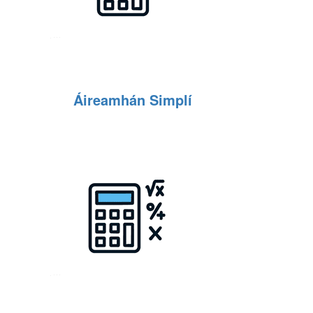
Áireamhán Simplí