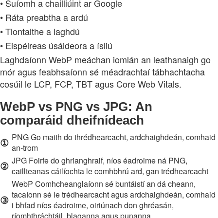
• Suíomh a chailliúint ar Google
• Ráta preabtha a ardú
• Tiontaithe a laghdú
• Eispéireas úsáideora a ísliú
Laghdaíonn WebP meáchan iomlán an leathanaigh go
mór agus feabhsaíonn sé méadrachtaí tábhachtacha
cosúil le LCP, FCP, TBT agus Core Web Vitals.
WebP vs PNG vs JPG: An
comparáid dheifnídeach
PNG Go maith do thrédhearcacht, ardchaighdeán, comhaid
①
an‑trom
JPG Foirfe do ghrianghraif, níos éadroime ná PNG,
②
caillteanas cáilíochta le comhbhrú ard, gan trédhearcacht
WebP Comhcheanglaíonn sé buntáistí an dá cheann,
tacaíonn sé le trédhearcacht agus ardchaighdeán, comhaid
③
i bhfad níos éadroime, oiriúnach don ghréasán,
ríomhthráchtáil, blaganna agus punanna