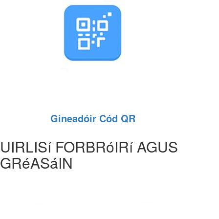
Gineadóir Cód QR
UIRLISí FORBRóIRí AGUS
GRéASáIN