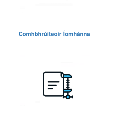
Comhbhrúiteoir Íomhánna