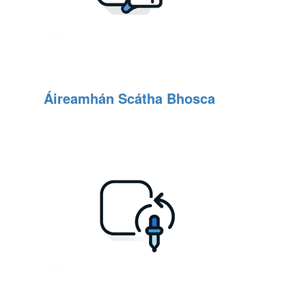
Áireamhán Scátha Bhosca