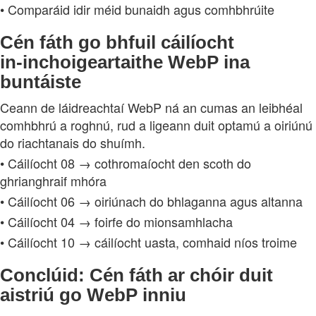
• Comparáid idir méid bunaidh agus comhbhrúite
Cén fáth go bhfuil cáilíocht
in‑inchoigeartaithe WebP ina
buntáiste
Ceann de láidreachtaí WebP ná an cumas an leibhéal
comhbhrú a roghnú, rud a ligeann duit optamú a oiriúnú
do riachtanais do shuímh.
• Cáilíocht 08 → cothromaíocht den scoth do
ghrianghraif mhóra
• Cáilíocht 06 → oiriúnach do bhlaganna agus altanna
• Cáilíocht 04 → foirfe do mionsamhlacha
• Cáilíocht 10 → cáilíocht uasta, comhaid níos troime
Conclúid: Cén fáth ar chóir duit
aistriú go WebP inniu