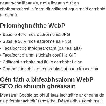
neamh‑chaillteanais, rud a ligeann duit an
chothromaíocht is fearr idir cáilíocht agus méid comhaid
a roghnú.
Príomhghnéithe WebP
• Suas le 40% níos éadroime ná JPG
• Suas le 30% níos éadroime ná PNG
• Tacaíocht do thrédhearcacht (cainéal alfa)
• Tacaíocht d’ainmisiúcháin cosúil le GIF
• Cáilíocht amhairc ard fiú le comhbhrú dian
• Comhoiriúnach le gach brabhsálaí nua‑aimseartha
Cén fáth a bhfeabhsaíonn WebP
SEO do shuímh ghréasáin
Measann Google go bhfuil luas luchtaithe ar cheann de
na príomhfhachtóirí rangaithe. Déanfaidh suíomh mall: