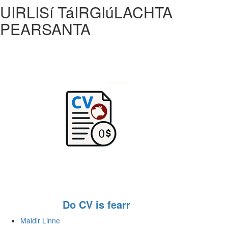
UIRLISí TáIRGIúLACHTA
PEARSANTA
Do CV is fearr
Maidir Linne