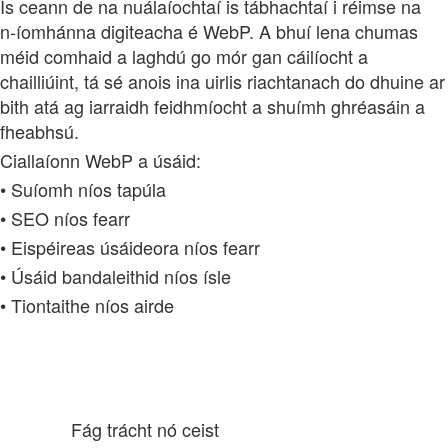
Is ceann de na nuálaíochtaí is tábhachtaí i réimse na
n‑íomhánna digiteacha é WebP. A bhuí lena chumas
méid comhaid a laghdú go mór gan cáilíocht a
chailliúint, tá sé anois ina uirlis riachtanach do dhuine ar
bith atá ag iarraidh feidhmíocht a shuímh ghréasáin a
fheabhsú.
Ciallaíonn WebP a úsáid:
• Suíomh níos tapúla
• SEO níos fearr
• Eispéireas úsáideora níos fearr
• Úsáid bandaleithid níos ísle
• Tiontaithe níos airde
Fág trácht nó ceist