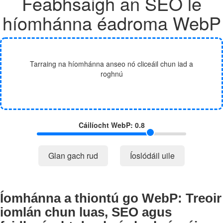
Feabhsaigh an SEO le
híomhánna éadroma WebP
Tarraing na híomhánna anseo nó cliceáil chun iad a
roghnú
Cáilíocht WebP:
0.8
Glan gach rud
Íoslódáil uile
Íomhánna a thiontú go WebP: Treoir
iomlán chun luas, SEO agus