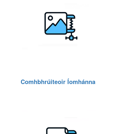
Comhbhrúiteoir Íomhánna