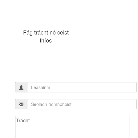
Fág trácht nó ceist
thíos