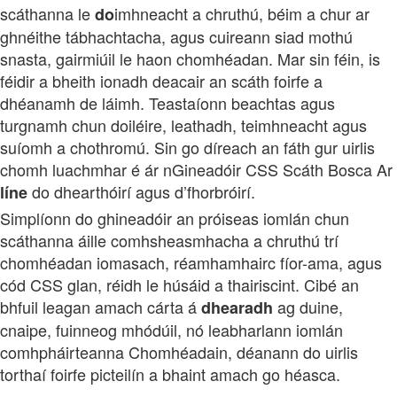
scáthanna le
imhneacht a chruthú, béim a chur ar
do
ghnéithe tábhachtacha, agus cuireann siad mothú
snasta, gairmiúil le haon chomhéadan. Mar sin féin, is
féidir a bheith ionadh deacair an scáth foirfe a
dhéanamh de láimh. Teastaíonn beachtas agus
turgnamh chun doiléire, leathadh, teimhneacht agus
suíomh a chothromú. Sin go díreach an fáth gur uirlis
chomh luachmhar é ár nGineadóir CSS Scáth Bosca Ar
do dhearthóirí agus d’fhorbróirí.
líne
Simplíonn do ghineadóir an próiseas iomlán chun
scáthanna áille comhsheasmhacha a chruthú trí
chomhéadan iomasach, réamhamhairc fíor-ama, agus
cód CSS glan, réidh le húsáid a thairiscint. Cibé an
bhfuil leagan amach cárta á
ag duine,
dhearadh
cnaipe, fuinneog mhódúil, nó leabharlann iomlán
comhpháirteanna Chomhéadain, déanann do uirlis
torthaí foirfe picteilín a bhaint amach go héasca.