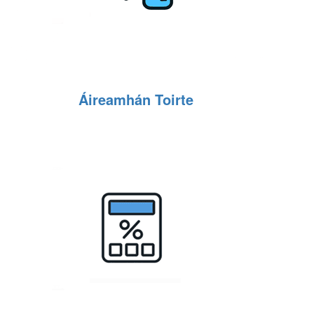
Áireamhán Toirte