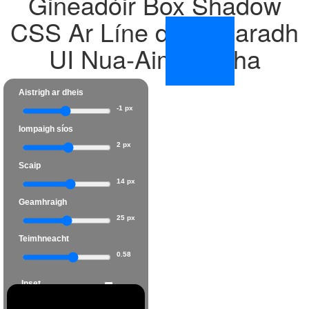
Gineadóir Box Shadow
CSS Ar Líne do Dhearadh
UI Nua‑Aimseartha
Aistrigh ar dheis
-1 px
Iompaigh síos
2 px
Scaip
14 px
Geamhraigh
25 px
Teimhneacht
0.58
Inset