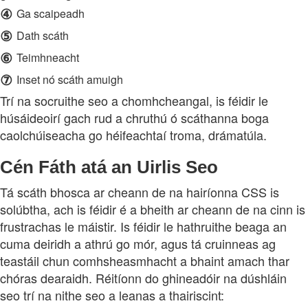
④
Ga scaipeadh
⑤
Dath scáth
⑥
Teimhneacht
⑦
Inset nó scáth amuigh
Trí na socruithe seo a chomhcheangal, is féidir le
húsáideoirí gach rud a chruthú ó scáthanna boga
caolchúiseacha go héifeachtaí troma, drámatúla.
Cén Fáth atá an Uirlis Seo
Tá scáth bhosca ar cheann de na hairíonna CSS is
solúbtha, ach is féidir é a bheith ar cheann de na cinn is
frustrachas le máistir. Is féidir le hathruithe beaga an
cuma deiridh a athrú go mór, agus tá cruinneas ag
teastáil chun comhsheasmhacht a bhaint amach thar
chóras dearaidh. Réitíonn do ghineadóir na dúshláin
seo trí na nithe seo a leanas a thairiscint: