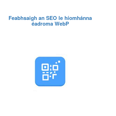
Feabhsaigh an SEO le híomhánna
éadroma WebP