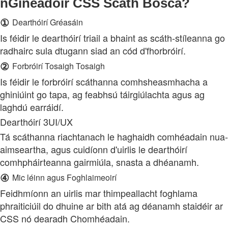
nGineadóir CSS Scáth Bosca?
①
Dearthóirí Gréasáin
Is féidir le dearthóirí triail a bhaint as scáth-stíleanna go
radhairc sula dtugann siad an cód d'fhorbróirí.
②
Forbróirí Tosaigh Tosaigh
Is féidir le forbróirí scáthanna comhsheasmhacha a
ghiniúint go tapa, ag feabhsú táirgiúlachta agus ag
laghdú earráidí.
Dearthóirí 3UI/UX
Tá scáthanna riachtanach le haghaidh comhéadain nua-
aimseartha, agus cuidíonn d'uirlis le dearthóirí
comhpháirteanna gairmiúla, snasta a dhéanamh.
④
Mic léinn agus Foghlaimeoirí
Feidhmíonn an uirlis mar thimpeallacht foghlama
phraiticiúil do dhuine ar bith atá ag déanamh staidéir ar
CSS nó dearadh Chomhéadain.