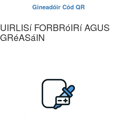
Gineadóir Cód QR
UIRLISí FORBRóIRí AGUS
GRéASáIN