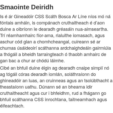
Smaointe Deiridh
Is é ár Gineadóir CSS Scáth Bosca Ar Líne níos mó ná
fóntais amháin, is compánach cruthaitheach é d’aon
duine a oibríonn le dearadh gréasáin nua-aimseartha.
Trí réamhamhairc fíor-ama, rialuithe iomasach, agus
aschur cód glan a chomhcheangal, cuireann sé ar
chumas úsáideoirí scáthanna ardchaighdeáin gairmiúla
a thógáil a bheidh tarraingteach ó thaobh amhairc de
gan bac a chur ar chódú láimhe.
Cibé an bhfuil duine éigin ag dearadh cnaipe simplí nó
ag tógáil córas dearadh iomlán, soláthraíonn do
ghineadóir an luas, an cruinneas agus an tsolúbthacht a
theastaíonn uathu. Dúnann sé an bhearna idir
cruthaitheacht agus cur i bhfeidhm, rud a fhágann go
bhfuil scáthanna CSS inrochtana, taitneamhach agus
éifeachtach.