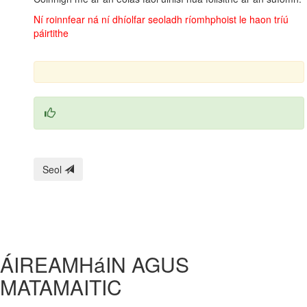
Ní roinnfear ná ní dhíolfar seoladh ríomhphoist le haon tríú
páirtithe
Seol
ÁIREAMHáIN AGUS
MATAMAITIC