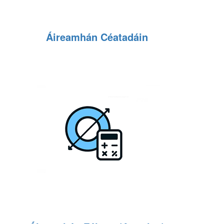
Áireamhán Céatadáin