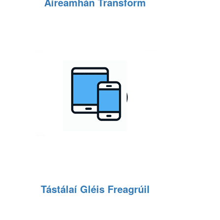
Áireamhán Transform
Tástálaí Gléis Freagrúil