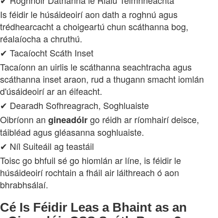
Is féidir le húsáideoirí aon dath a roghnú agus
trédhearcacht a choigeartú chun scáthanna bog,
réalaíocha a chruthú.
✔ Tacaíocht Scáth Inset
Tacaíonn an uirlis le scáthanna seachtracha agus
scáthanna inset araon, rud a thugann smacht iomlán
d'úsáideoirí ar an éifeacht.
✔ Dearadh Sofhreagrach, Soghluaiste
Oibríonn an
go réidh ar ríomhairí deisce,
gineadóir
táibléad agus gléasanna soghluaiste.
✔ Níl Suiteáil ag teastáil
Toisc go bhfuil sé go hiomlán ar líne, is féidir le
húsáideoirí rochtain a fháil air láithreach ó aon
bhrabhsálaí.
Cé Is Féidir Leas a Bhaint as an