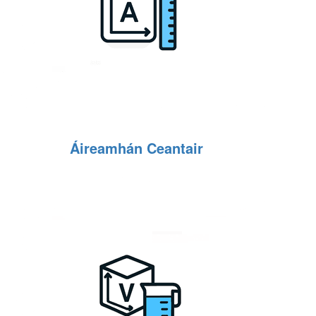
Áireamhán Ceantair