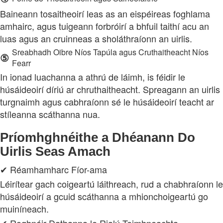
Baineann tosaitheoirí leas as an eispéireas foghlama
amhairc, agus tuigeann forbróirí a bhfuil taithí acu an
luas agus an cruinneas a sholáthraíonn an uirlis.
Sreabhadh Oibre Níos Tapúla agus Cruthaitheacht Níos
⑤
Fearr
In ionad luachanna a athrú de láimh, is féidir le
húsáideoirí díriú ar chruthaitheacht. Spreagann an uirlis
turgnaimh agus cabhraíonn sé le húsáideoirí teacht ar
stíleanna scáthanna nua.
Príomhghnéithe a Dhéanann Do
Uirlis Seas Amach
✔ Réamhamharc Fíor-ama
Léirítear gach coigeartú láithreach, rud a chabhraíonn le
húsáideoirí a gcuid scáthanna a mhionchoigeartú go
muiníneach.
✔ Roghnóir Dathanna le Rialú Teimhneachta