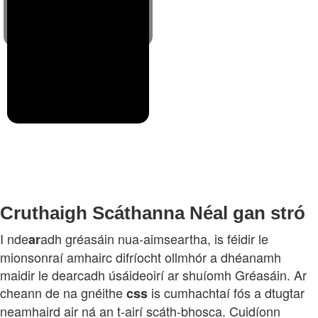
Dath
Cruthaigh Scáthanna Néal gan stró
I nde
adh gréasáin nua-aimseartha, is féidir le
ar
mionsonraí amhairc difríocht ollmhór a dhéanamh
maidir le dearcadh úsáideoirí ar shuíomh Gréasáin. Ar
cheann de na gnéithe
is cumhachtaí fós a dtugtar
css
neamhaird air ná an t-airí scáth-bhosca. Cuidíonn