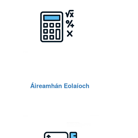
Áireamhán Eolaíoch