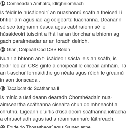
①
Comhéadan Amhairc, Idirghníomhach
Is féidir le húsáideoirí an nuashonrú scáth a fheiceáil i
bhfíor-am agus iad ag coigeartú luachanna. Déanann
sé seo turgnamh éasca agus cabhraíonn sé le
húsáideoirí tuiscint a fháil ar an tionchar a bhíonn ag
gach paraiméadar ar an toradh deiridh.
②
Glan, Cóipeáil Cód CSS Réidh
Nuair a bhíonn an t-úsáideoir sásta leis an scáth, is
féidir leo an CSS ginte a chóipeáil le cliceáil amháin. Tá
an t-aschur formáidithe go néata agus réidh le greamú
in aon tionscadal.
③
Tacaíocht do Scáthanna Il
Is minic a úsáideann dearadh Chomhéadain nua-
aimseartha scáthanna cisealta chun doimhneacht a
chruthú. Ligeann d'uirlis d'úsáideoirí scáthanna iolracha
a chruachadh agus iad a réamhamharc láithreach.
④
Foirfe do Thosaitheoirí agus Saineolaithe