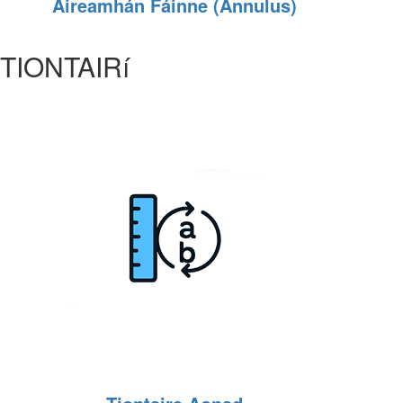
Áireamhán Fáinne (Annulus)
TIONTAIRí