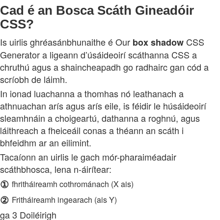
Cad é an Bosca Scáth Gineadóir
CSS?
Is uirlis ghréasánbhunaithe é Our
CSS
box
shadow
Generator a ligeann d’úsáideoirí scáthanna CSS a
chruthú agus a shaincheapadh go radhairc gan cód a
scríobh de láimh.
In ionad luachanna a thomhas nó leathanach a
athnuachan arís agus arís eile, is féidir le húsáideoirí
sleamhnáin a choigeartú, dathanna a roghnú, agus
láithreach a fheiceáil conas a théann an scáth i
bhfeidhm ar an eilimint.
Tacaíonn an uirlis le gach mór-pharaiméadair
scáthbhosca, lena n-áirítear:
①
fhritháireamh cothrománach (X ais)
②
Fritháireamh ingearach (ais Y)
ga 3 Doiléirigh