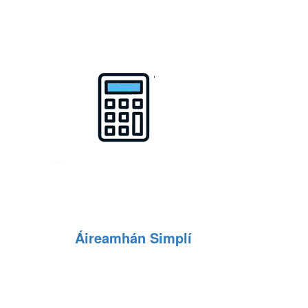
Áireamhán Simplí