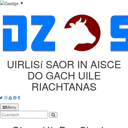
▼
UIRLISí SAOR IN AISCE
DO GACH UILE
RIACHTANAS
acebook
Twitter
Instagram
Youtube
Pinterest
tumblr
Menu