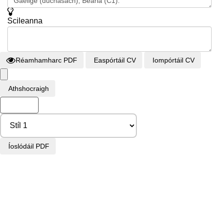
Scileanna
Réamhamharc PDF
Easpórtáil CV
Iompórtáil CV
Athshocraigh
Ar Ais
Íoslódáil PDF