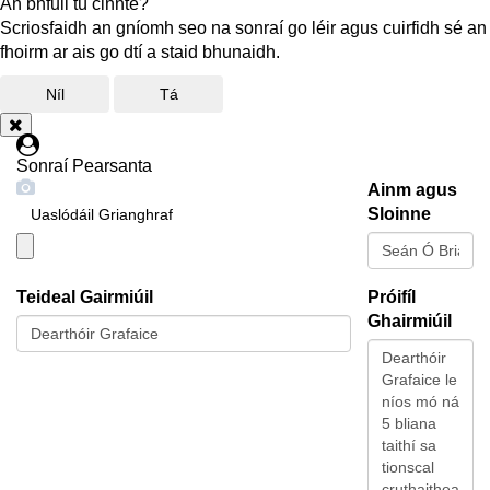
An bhfuil tú cinnte?
Scriosfaidh an gníomh seo na sonraí go léir agus cuirfidh sé an
fhoirm ar ais go dtí a staid bhunaidh.
Níl
Tá
Sonraí Pearsanta
Ainm agus
Sloinne
Uaslódáil Grianghraf
Teideal Gairmiúil
Próifíl
Ghairmiúil