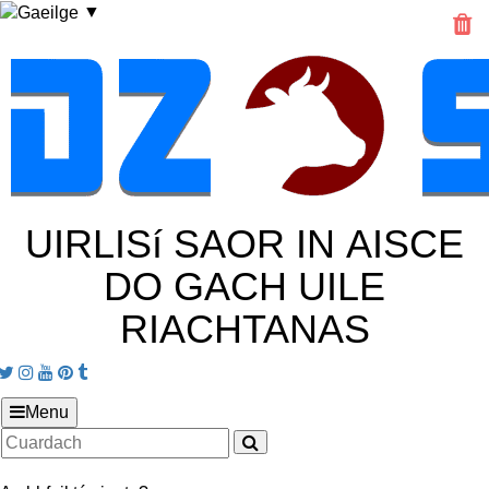
▼
UIRLISí SAOR IN AISCE
DO GACH UILE
RIACHTANAS
Facebook
Twitter
Instagram
Youtube
Pinterest
tumblr
Menu